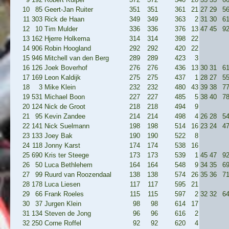
10
85
Geert-Jan Ruiter
351
351
361
21
27
29
5
11
303
Rick de Haan
349
349
363
2
31
30
6
12
10
Tim Mulder
336
336
376
13
47
45
9
13
162
Hjerre Holkema
314
314
398
22
14
906
Robin Hoogland
292
292
420
22
15
946
Mitchell van den Berg
289
289
423
3
16
126
Joek Boverhof
276
276
436
13
30
31
6
17
169
Leon Kaldijk
275
275
437
1
28
27
5
18
3
Mike Klein
232
232
480
43
39
38
7
19
531
Michael Boon
227
227
485
5
38
40
7
20
124
Nick de Groot
218
218
494
9
21
95
Kevin Zandee
214
214
498
4
26
28
5
22
141
Nick Suelmann
198
198
514
16
23
24
4
23
133
Joey Bak
190
190
522
8
24
118
Jonny Karst
174
174
538
16
25
690
Kris ter Steege
173
173
539
1
45
47
9
26
50
Luca Bethlehem
164
164
548
9
34
35
6
27
99
Ruurd van Roozendaal
138
138
574
26
35
36
7
28
178
Luca Liesen
117
117
595
21
29
66
Frank Roeles
115
115
597
2
32
32
6
30
37
Jurgen Klein
98
98
614
17
31
134
Steven de Jong
96
96
616
2
32
250
Corne Roffel
92
92
620
4