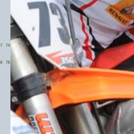
37
74
38
78