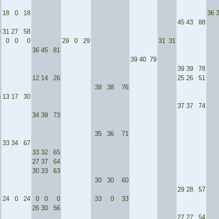
18
0
18
36
45
43
88
9
31
27
58
2
0
0
0
29
0
29
31
31
36
45
81
39
40
79
39
39
78
12
14
26
25
26
51
38
38
76
6
13
17
30
37
37
74
34
39
73
35
36
71
33
34
67
33
32
65
27
37
64
30
33
63
30
30
60
29
28
57
24
0
24
0
0
0
33
0
33
26
30
56
27
27
54