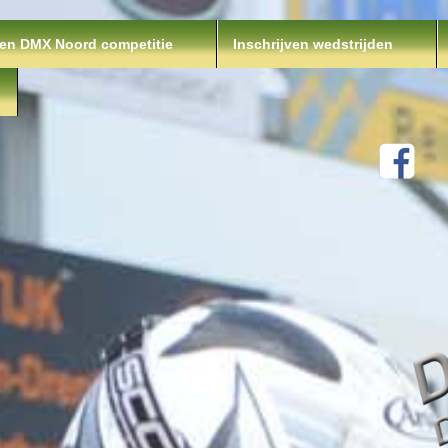
en DMX Noord competitie
Inschrijven wedstrijden