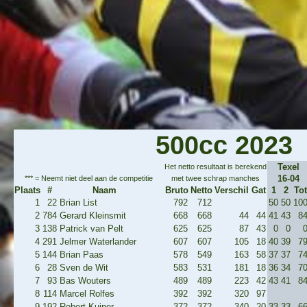
500cc 2023
Texel
Het netto resultaat is berekend
16-04
*** = Neemt niet deel aan de competitie
met twee schrap manches
Plaats
#
Naam
Bruto
Netto
Verschil
Gat
1
2
Tot
1
22
Brian List
792
712
50
50
10
2
784
Gerard Kleinsmit
668
668
44
44
41
43
8
3
138
Patrick van Pelt
625
625
87
43
0
0
4
291
Jelmer Waterlander
607
607
105
18
40
39
7
5
144
Brian Paas
578
549
163
58
37
37
7
6
28
Sven de Wit
583
531
181
18
36
34
7
7
93
Bas Wouters
489
489
223
42
43
41
8
8
114
Marcel Rolfes
392
392
320
97
9
192
Robert Kuiper
372
372
340
20
33
33
6