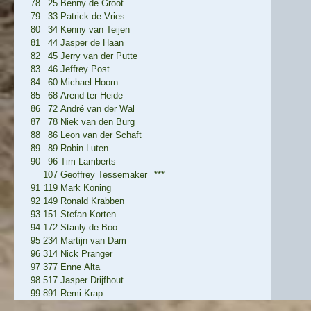
78
25
Benny de Groot
79
33
Patrick de Vries
80
34
Kenny van Teijen
81
44
Jasper de Haan
82
45
Jerry van der Putte
83
46
Jeffrey Post
84
60
Michael Hoorn
85
68
Arend ter Heide
86
72
André van der Wal
87
78
Niek van den Burg
88
86
Leon van der Schaft
89
89
Robin Luten
90
96
Tim Lamberts
107
Geoffrey Tessemaker
***
91
119
Mark Koning
92
149
Ronald Krabben
93
151
Stefan Korten
94
172
Stanly de Boo
95
234
Martijn van Dam
96
314
Nick Pranger
97
377
Enne Alta
98
517
Jasper Drijfhout
99
891
Remi Krap