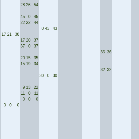
28
26
54
0
45
0
45
22
22
44
0
43
43
17
21
38
17
20
37
37
0
37
36
36
20
15
35
15
19
34
32
32
30
0
30
5
9
13
22
11
0
11
0
0
0
0
0
0