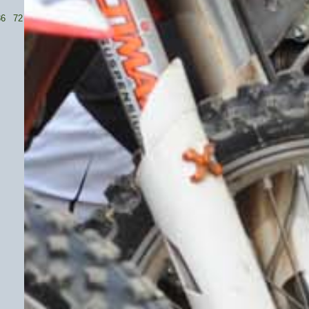
36
72