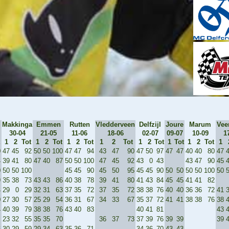
Makkinga
Emmen
Rutten
Vledderveen
Delfzijl
Joure
Marum
Ve
30-04
21-05
11-06
18-06
02-07
09-07
10-09
1
1
2
Tot
1
2
Tot
1
2
Tot
1
2
Tot
1
2
Tot
1
Tot
1
2
Tot
1
0
47
45
92
50
50
100
47
47
94
43
47
90
47
50
97
47
47
40
40
80
47
4
39
41
80
47
40
87
50
50
100
47
45
92
43
0
43
43
47
90
45
0
50
50
100
45
45
90
45
50
95
45
45
90
50
50
50
50
100
50
9
35
38
73
43
43
86
40
38
78
39
41
80
41
43
84
45
45
41
41
82
4
29
0
29
32
31
63
37
35
72
37
35
72
38
38
76
40
40
36
36
72
41
0
27
30
57
25
29
54
36
31
67
34
33
67
35
37
72
41
41
38
38
76
38
4
40
39
79
38
38
76
43
40
83
40
41
81
43
23
32
55
35
35
70
36
37
73
37
39
76
39
39
39
6
30
29
59
29
34
63
35
36
71
34
36
70
43
43