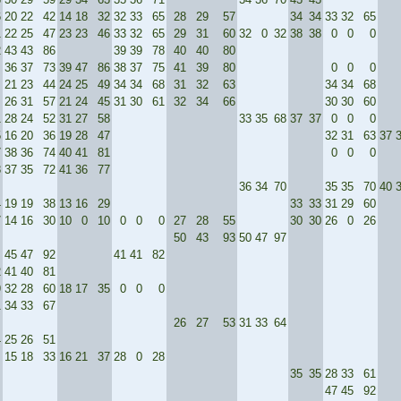
6
20
22
42
14
18
32
32
33
65
28
29
57
34
34
33
32
65
1
22
25
47
23
23
46
33
32
65
29
31
60
32
0
32
38
38
0
0
0
2
43
43
86
39
39
78
40
40
80
36
37
73
39
47
86
38
37
75
41
39
80
0
0
0
21
23
44
24
25
49
34
34
68
31
32
63
34
34
68
26
31
57
21
24
45
31
30
61
32
34
66
30
30
60
1
28
24
52
31
27
58
33
35
68
37
37
0
0
0
5
16
20
36
19
28
47
32
31
63
37
7
38
36
74
40
41
81
0
0
0
8
37
35
72
41
36
77
36
34
70
35
35
70
40
4
19
19
38
13
16
29
33
33
31
29
60
7
14
16
30
10
0
10
0
0
0
27
28
55
30
30
26
0
26
50
43
93
50
47
97
45
47
92
41
41
82
2
41
40
81
9
32
28
60
18
17
35
0
0
0
1
34
33
67
26
27
53
31
33
64
4
25
26
51
15
18
33
16
21
37
28
0
28
35
35
28
33
61
47
45
92