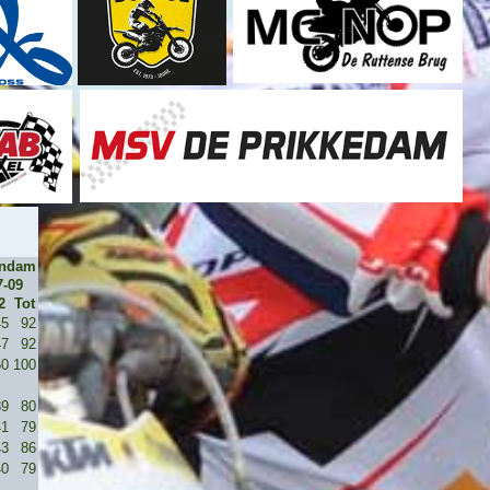
endam
7-09
2
Tot
45
92
47
92
50
100
39
80
41
79
43
86
40
79