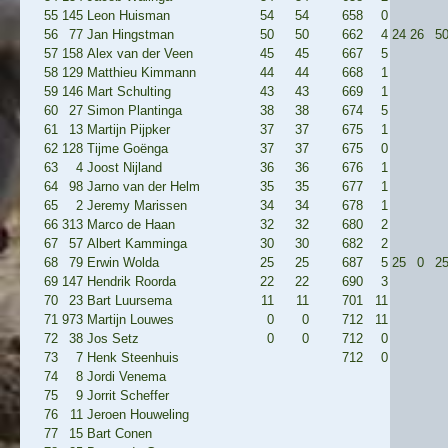
55
145
Leon Huisman
54
54
658
0
56
77
Jan Hingstman
50
50
662
4
24
26
5
57
158
Alex van der Veen
45
45
667
5
58
129
Matthieu Kimmann
44
44
668
1
59
146
Mart Schulting
43
43
669
1
60
27
Simon Plantinga
38
38
674
5
61
13
Martijn Pijpker
37
37
675
1
62
128
Tijme Goënga
37
37
675
0
63
4
Joost Nijland
36
36
676
1
64
98
Jarno van der Helm
35
35
677
1
65
2
Jeremy Marissen
34
34
678
1
66
313
Marco de Haan
32
32
680
2
67
57
Albert Kamminga
30
30
682
2
68
79
Erwin Wolda
25
25
687
5
25
0
2
69
147
Hendrik Roorda
22
22
690
3
70
23
Bart Luursema
11
11
701
11
71
973
Martijn Louwes
0
0
712
11
72
38
Jos Setz
0
0
712
0
73
7
Henk Steenhuis
712
0
74
8
Jordi Venema
75
9
Jorrit Scheffer
76
11
Jeroen Houweling
77
15
Bart Conen