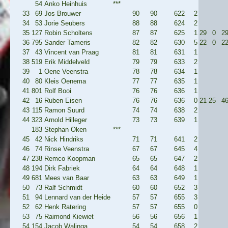
54
Anko Heinhuis
***
33
69
Jos Brouwer
90
90
622
2
34
53
Jorie Seubers
88
88
624
2
35
127
Robin Scholtens
87
87
625
1
29
0
2
36
795
Sander Tameris
82
82
630
5
22
0
2
37
43
Vincent van Praag
81
81
631
1
38
519
Erik Middelveld
79
79
633
2
39
1
Oene Veenstra
78
78
634
1
40
80
Kleis Oenema
77
77
635
1
41
801
Rolf Booi
76
76
636
1
42
16
Ruben Eisen
76
76
636
0
21
25
4
43
115
Ramon Suurd
74
74
638
2
44
323
Arnold Hilleger
73
73
639
1
183
Stephan Oken
***
45
42
Nick Hindriks
71
71
641
2
46
74
Rinse Veenstra
67
67
645
4
47
238
Remco Koopman
65
65
647
2
48
194
Dirk Fabriek
64
64
648
1
49
681
Mees van Baar
63
63
649
1
50
73
Ralf Schmidt
60
60
652
3
51
94
Lennard van der Heide
57
57
655
3
52
62
Henk Ratering
57
57
655
0
53
75
Raimond Kiewiet
56
56
656
1
54
154
Jacob Walinga
54
54
658
2