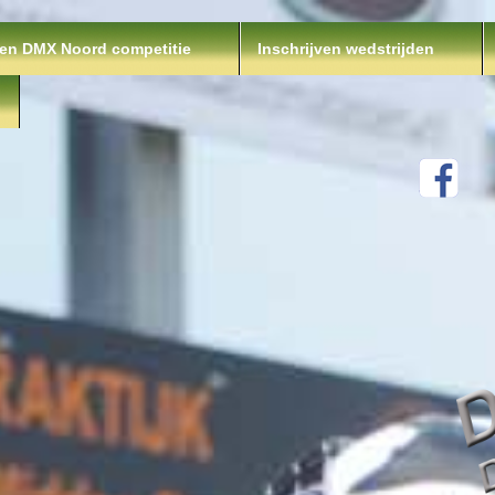
en DMX Noord competitie
Inschrijven wedstrijden