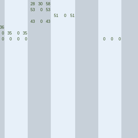
28
30
58
53
0
53
51
0
51
43
0
43
36
0
35
0
35
0
0
0
0
0
0
0