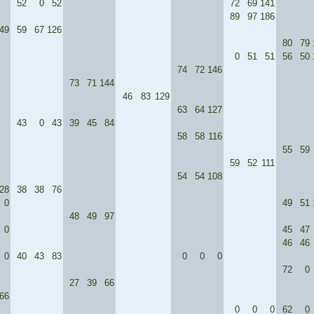
52
0
52
72
69
141
89
97
186
49
59
67
126
80
79
0
51
51
56
50
74
72
146
73
71
144
46
83
129
63
64
127
43
0
43
39
45
84
58
58
116
55
59
59
52
111
54
54
108
28
38
38
76
0
49
51
48
49
97
0
45
47
46
46
0
40
43
83
0
0
0
72
0
27
39
66
66
0
0
0
62
0