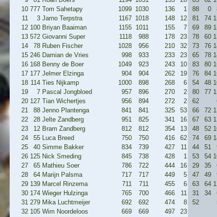
10
777
Tom Sahetapy
1099
1030
136
1
88
0
11
3
Jarno Terpstra
1167
1018
148
12
81
74
1
12
100
Briyan Baaiman
1155
1011
155
7
69
89
1
13
572
Giovanni Super
1118
988
178
23
78
60
1
14
78
Ruben Fischer
1028
956
210
32
73
76
1
15
246
Damian de Vries
998
933
233
23
65
78
1
16
168
Benny de Boer
1049
923
243
10
83
80
1
17
177
Jelmer Elzinga
904
904
262
19
76
84
1
18
114
Ties Nijkamp
1000
898
268
6
54
48
1
19
7
Pascal Jongbloed
957
896
270
2
80
77
1
20
127
Tian Wichertjes
956
894
272
2
62
21
88
Jenno Plantenga
841
841
325
53
66
72
1
22
28
Jelte Zandberg
951
825
341
16
67
63
1
23
12
Bram Zandberg
812
812
354
13
48
52
1
24
55
Luca Breed
750
750
416
62
74
69
1
25
40
Simme Bakker
834
739
427
11
44
51
26
125
Nick Smeding
845
738
428
1
53
54
1
27
65
Mathieu Soer
786
722
444
16
29
35
28
64
Marijn Palsma
717
717
449
5
47
49
29
139
Marcel Rinzema
711
711
455
6
63
64
1
30
174
Wieger Hulzinga
765
700
466
11
31
34
31
279
Mika Luchtmeijer
692
692
474
8
52
32
105
Wim Noordeloos
669
669
497
23