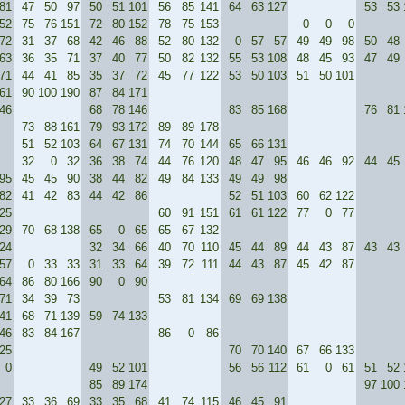
81
47
50
97
50
51
101
56
85
141
64
63
127
53
53
52
75
76
151
72
80
152
78
75
153
0
0
0
72
31
37
68
42
46
88
52
80
132
0
57
57
49
49
98
50
48
63
36
35
71
37
40
77
50
82
132
55
53
108
48
45
93
47
49
71
44
41
85
35
37
72
45
77
122
53
50
103
51
50
101
61
90
100
190
87
84
171
46
68
78
146
83
85
168
76
81
73
88
161
79
93
172
89
89
178
51
52
103
64
67
131
74
70
144
65
66
131
32
0
32
36
38
74
44
76
120
48
47
95
46
46
92
44
45
95
45
45
90
38
44
82
49
84
133
49
49
98
82
41
42
83
44
42
86
52
51
103
60
62
122
25
60
91
151
61
61
122
77
0
77
29
70
68
138
65
0
65
65
67
132
24
32
34
66
40
70
110
45
44
89
44
43
87
43
43
57
0
33
33
31
33
64
39
72
111
44
43
87
45
42
87
64
86
80
166
90
0
90
71
34
39
73
53
81
134
69
69
138
41
68
71
139
59
74
133
46
83
84
167
86
0
86
25
70
70
140
67
66
133
0
49
52
101
56
56
112
61
0
61
51
52
85
89
174
97
100
27
33
36
69
33
35
68
41
74
115
46
45
91