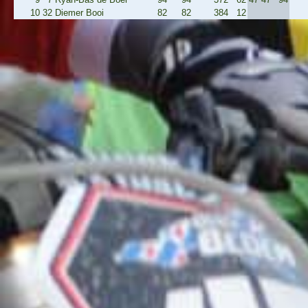
10
32
Diemer Booi
82
82
384
12