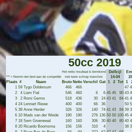
50cc 2019
Delfzijl
Em
Het netto resultaat is berekend
14-04
2
*** = Neemt niet deel aan de competitie
met twee schrap manches
Plaats
#
Naam
Bruto
Netto
Verschil
Gat
1
2
Tot
1
1
59
Tygo Doldersum
466
466
47
4
2
4
Liam Fial
546
460
6
6
45
45
90
43
4
3
2
Romi Germs
518
436
30
24
43
41
84
41
4
4
24
Lennart Riewe
400
400
66
36
50
5
5
38
Anne Herder
326
326
140
74
41
43
84
39
3
6
10
Mads van der Weide
190
190
276
136
50
50
100
45
4
7
18
Sem Groenewal
160
160
306
30
40
40
80
40
4
8
20
Ricardo Boomsma
156
156
310
4
38
3
9
7
Ryan-Bas de Boer
94
94
372
62
47
47
94